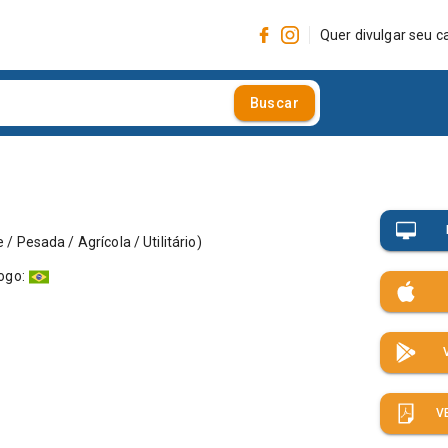
Quer divulgar seu c
Buscar
 / Pesada / Agrícola / Utilitário
)
logo
:
V