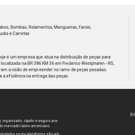
abos, Bombas, Rolamentos, Mangueiras, Farois,
ucks e Carretas
oje é um empresa que atua na distribuição de peças para
, localizada na BR 386 KM 36 em Frederico Westphalen - RS,
veram a visão de empreender no ramo de peças pesadas.
 a eficiência na entrega das peças.
En
o, organizado, rápido e seguro aos
s do mercado latino americano.
pedados nesta plataforma são pré-